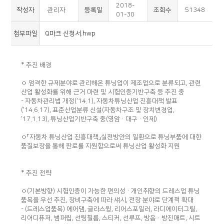
2018-
작성자
관리자
등록일
조회수
51348
01-30
첨부파일
Q마크 신청서.hwp
* 추진 배경
ㅇ 엄격한 규제분야로 관리해온 튜닝업이 제조업으로 분류되고, 관련
산업 활성화를 위해 근거 마련 및 시험인증기반구축 등 추진 중
- 자동차관리법 개정(‘14.1), 자동차튜닝산업 진흥대책 발표
(’14.6.17), 표준산업분류 신설(자동차구조 및 장치변경업,
‘17.1.13), 튜닝산업기반구축 중(영암·대구·인제)
ㅇ「자동차 튜닝산업 진흥대책」실천방안의 일환으로 튜닝부품에 대한
품질보장을 통해 판로를 지원함으로써 튜닝산업 활성화 지원
* 추진 전략
ㅇ(기본방향) 시험인증이 가능한 편의성·개인취향의 드레스업 튜닝
품목을 우선 추진, 장비구축에 따라 섀시, 전장 분야로 단계적 확대
- (드레스업품목) 에어댐, 글라스윙, 리어스포일러, 라디에이터그릴,
리어디퓨저, 범퍼립, 선팅필름, 스티커, 선루프, 방음·방진매트, 시트