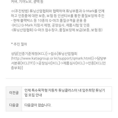
커버, 기어노브, 광택 등
ㅇ(추진방법) 튜닝산업협회와 협력하여 튜닝부품과 Q-Mark를 연계
하고 인증품에 대한 보증, 보험 등 인센티브를 통한 품질보장제 추진
- 현재 블랙박스 등 10종의 Q-마크 품질규격을 운용 중
-(KCL) Q-Mark 지침서 제정, 공장심사, 제품시험 및 인증
-(튜닝산업협회) Q-마크 접수창구, 품질보장제 보급(보증, 보험 등)
* 추진 절차
상담[인증기준제정(KCL)]->접수[튜닝산업협회
(http://www.katiagroup.or.kr/support/qmark.html)]->담당부
서분류[KCL(TF)]->공장심사[KCL]->제품심사[KCL]->인증[KCL(인
증부회)]
인제 특수목적형 자동차 튜닝클러스터 내 입주희망 튜닝기
이전글
업 모집 안내
다음글
다음글이 없습니다.