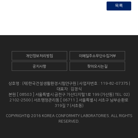
목록
개인정보처리방침
이메일주소무단수집거부
공지사항
찾아오시는길
상호명 : (재)한국건설생활환경시험연구원 | 사업자번호 : 119-82-07375 |
대표자 : 김경식
본원 [ 08503 ] 서울특별시 금천구 가산디지털1로 199 (가산동) TEL: 02)
2102-2500 | 서초행정관리동 [ 06711 ] 서울특별시 서초구 남부순환로
319길 7 (서초동)
COPYRIGHT© 2016 KOREA CONFORMITY LABORATORIES. ALL RIGHTS
RESERVED.